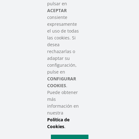
Asociación que agrupa a las redes
pulsar en
del Tercer Sector Social en Euskadi
ACEPTAR
consiente
expresamente
Contacto
el uso de todas
info@sareensarea.eu
las cookies. Si
Iparraguirre, 9 lonja – 48009 Bilbao
desea
946 569 230
rechazarlas o
adaptar su
configuración,
Colabora
pulse en
CONFIGURAR
COOKIES
.
Puede obtener
más
información en
nuestra
Política de
SAREEN SAREA Euskadiko Hirugarren Sektore Soziala – Tercer
Sector Social de Euskadi
Cookies
.
Aviso Legal
|
Política de Privacidad
|
Política de Cookies
|
Política