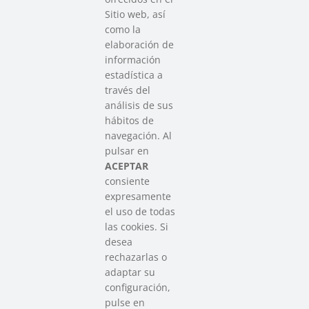
Sitio web, así
como la
elaboración de
información
estadística a
través del
análisis de sus
hábitos de
SAREEN SAREA
navegación. Al
Asociación que agrupa a las redes
pulsar en
del Tercer Sector Social en Euskadi
ACEPTAR
consiente
expresamente
Contacto
el uso de todas
info@sareensarea.eu
las cookies. Si
Iparraguirre, 9 lonja – 48009 Bilbao
desea
946 569 230
rechazarlas o
adaptar su
configuración,
Colabora
pulse en