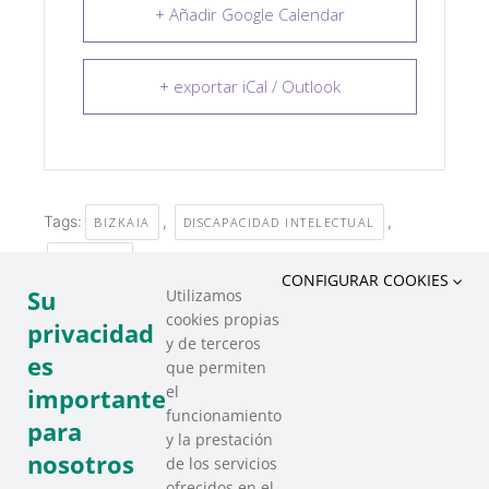
+ Añadir Google Calendar
+ exportar iCal / Outlook
Tags:
,
,
BIZKAIA
DISCAPACIDAD INTELECTUAL
GORABIDE
CONFIGURAR COOKIES
Su
Utilizamos
cookies propias
COMPARTIR ESTE EVENTO
privacidad
y de terceros
es
que permiten
el
importante
funcionamiento
para
y la prestación
nosotros
de los servicios
ofrecidos en el