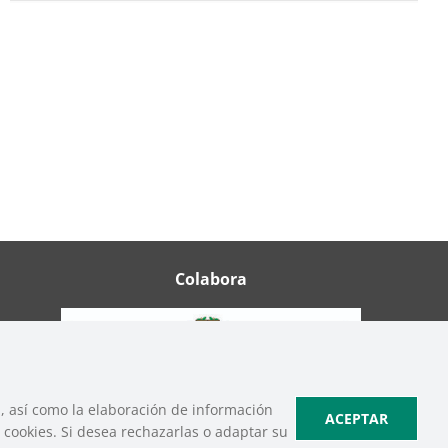
Colabora
b, así como la elaboración de información
ACEPTAR
cookies. Si desea rechazarlas o adaptar su
ica de Cookies
|
Política de Privacidad de Redes Sociales