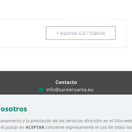
+ exportar iCal / Outlook
Contacto
info@sareensarea.eu
Iparraguirre, 9 lonja – 48009 Bilbao
946 569 230
nosotros
onamiento y la prestación de los servicios ofrecidos en el Sitio we
. Al pulsar en
ACEPTAR
consiente expresamente el uso de todas las 
Tercer Sector Social de Euskadi |
Aviso Legal
|
Política de Privacidad
|
Polít