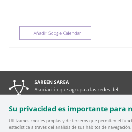
+ Añadir Google Calendar
SAREEN SAREA
Asociación que agrupa a las redes del
Tercer Sector Social en Euskadi
Su privacidad es importante para 
Utilizamos cookies propias y de terceros que permiten el funci
estadística a través del análisis de sus hábitos de navegación
SAREEN SAREA Euskadiko Hirugarren Sektore Soziala – 