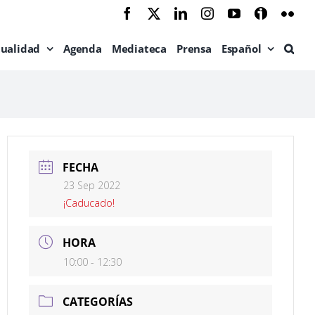
Facebook
X
LinkedIn
Instagram
YouTube
Ivoox
Flic
tualidad
Agenda
Mediateca
Prensa
Español
FECHA
23 Sep 2022
¡Caducado!
HORA
10:00 - 12:30
CATEGORÍAS