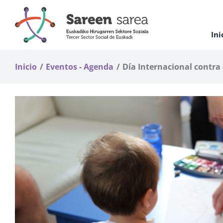
Saltar
al
contenido
Ini
Inicio
Eventos - Agenda
Día Internacional contra 