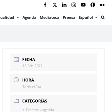
Facebook
X
LinkedIn
Instagram
YouTube
Ivoox
Flic
tualidad
Agenda
Mediateca
Prensa
Español
FECHA
15 Feb 2027
HORA
Todo el Día
CATEGORÍAS
Eventos - Agenda