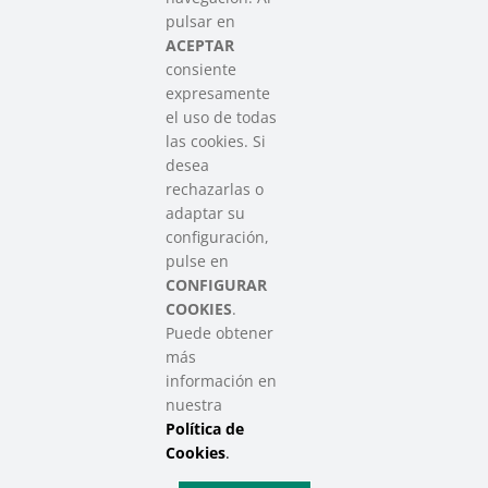
Asociación que agrupa a las redes
pulsar en
del Tercer Sector Social en Euskadi
ACEPTAR
consiente
expresamente
Contacto
el uso de todas
info@sareensarea.eu
las cookies. Si
Iparraguirre, 9 lonja – 48009 Bilbao
desea
946 569 230
rechazarlas o
adaptar su
configuración,
Colabora
pulse en
CONFIGURAR
COOKIES
.
Puede obtener
más
información en
nuestra
Política de
SAREEN SAREA Euskadiko Hirugarren Sektore Soziala – Tercer
Sector Social de Euskadi
Cookies
.
Aviso Legal
|
Política de Privacidad
|
Política de Cookies
|
Política