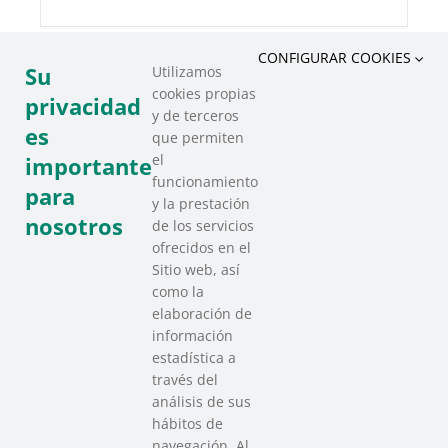
CONFIGURAR COOKIES
Su
Utilizamos
cookies propias
COMPARTIR ESTE EVENTO
privacidad
y de terceros
es
que permiten
el
importante
funcionamiento
para
y la prestación
nosotros
de los servicios
ofrecidos en el
Sitio web, así
como la
elaboración de
información
estadística a
través del
análisis de sus
hábitos de
SAREEN SAREA
navegación. Al