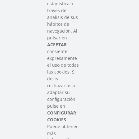
estadística a
través del
análisis de sus
hábitos de
SAREEN SAREA
navegación. Al
Asociación que agrupa a las redes
pulsar en
del Tercer Sector Social en Euskadi
ACEPTAR
consiente
expresamente
Contacto
el uso de todas
info@sareensarea.eu
las cookies. Si
Iparraguirre, 9 lonja – 48009 Bilbao
desea
946 569 230
rechazarlas o
adaptar su
configuración,
Colabora
pulse en
CONFIGURAR
COOKIES
.
Puede obtener
más