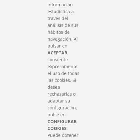
información
estadística a
través del
análisis de sus
hábitos de
SAREEN SAREA
navegación. Al
Asociación que agrupa a las redes
pulsar en
del Tercer Sector Social en Euskadi
ACEPTAR
consiente
expresamente
Contacto
el uso de todas
info@sareensarea.eu
las cookies. Si
Iparraguirre, 9 lonja – 48009 Bilbao
desea
946 569 230
rechazarlas o
adaptar su
configuración,
Colabora
pulse en
CONFIGURAR
COOKIES
.
Puede obtener