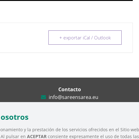
+ exportar iCal / Outlook
Contacto
info@sareensarea.eu
Iparraguirre, 9 lonja – 48009 Bilbao
946 569 230
nosotros
onamiento y la prestación de los servicios ofrecidos en el Sitio we
. Al pulsar en
ACEPTAR
consiente expresamente el uso de todas las 
Tercer Sector Social de Euskadi |
Aviso Legal
|
Política de Privacidad
|
Polít