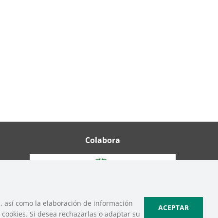
Colabora
b, así como la elaboración de información
ACEPTAR
cookies. Si desea rechazarlas o adaptar su
ica de Cookies
|
Política de Privacidad de Redes Sociales