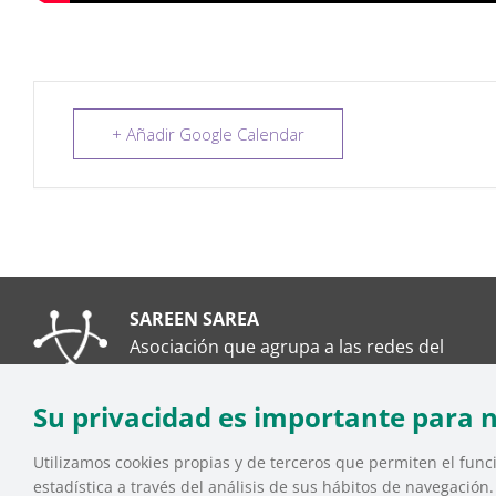
+ Añadir Google Calendar
SAREEN SAREA
Asociación que agrupa a las redes del
Tercer Sector Social en Euskadi
Su privacidad es importante para 
Utilizamos cookies propias y de terceros que permiten el funci
estadística a través del análisis de sus hábitos de navegación
SAREEN SAREA Euskadiko Hirugarren Sektore Soziala – 