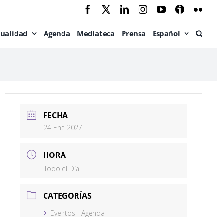
Facebook
X
LinkedIn
Instagram
YouTube
Ivoox
Flic
tualidad
Agenda
Mediateca
Prensa
Español
FECHA
24 Ene 2027
HORA
Todo el Día
CATEGORÍAS
Eventos - Agenda