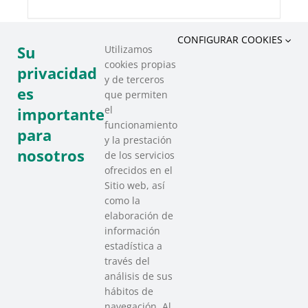
CONFIGURAR COOKIES
Su
Utilizamos
cookies propias
COMPARTIR ESTE EVENTO
privacidad
y de terceros
es
que permiten
el
importante
funcionamiento
para
y la prestación
nosotros
de los servicios
ofrecidos en el
Sitio web, así
como la
elaboración de
información
estadística a
través del
análisis de sus
hábitos de
SAREEN SAREA
navegación. Al