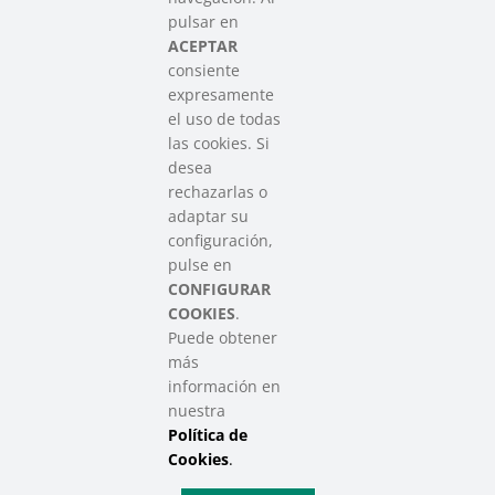
Asociación que agrupa a las redes
pulsar en
del Tercer Sector Social en Euskadi
ACEPTAR
consiente
expresamente
Contacto
el uso de todas
info@sareensarea.eu
las cookies. Si
Iparraguirre, 9 lonja – 48009 Bilbao
desea
946 569 230
rechazarlas o
adaptar su
configuración,
Colabora
pulse en
CONFIGURAR
COOKIES
.
Puede obtener
más
información en
nuestra
Política de
SAREEN SAREA Euskadiko Hirugarren Sektore Soziala – Tercer
Sector Social de Euskadi
Cookies
.
Aviso Legal
|
Política de Privacidad
|
Política de Cookies
|
Política