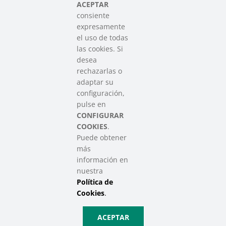
del Tercer Sector Social en Euskadi
ACEPTAR
consiente
expresamente
Contacto
el uso de todas
info@sareensarea.eu
las cookies. Si
Iparraguirre, 9 lonja – 48009 Bilbao
desea
946 569 230
rechazarlas o
adaptar su
configuración,
Colabora
pulse en
CONFIGURAR
COOKIES
.
Puede obtener
más
información en
nuestra
Política de
SAREEN SAREA Euskadiko Hirugarren Sektore Soziala – Tercer
Sector Social de Euskadi
Cookies
.
Aviso Legal
|
Política de Privacidad
|
Política de Cookies
|
Política
ACEPTAR
de Privacidad de Redes Sociales