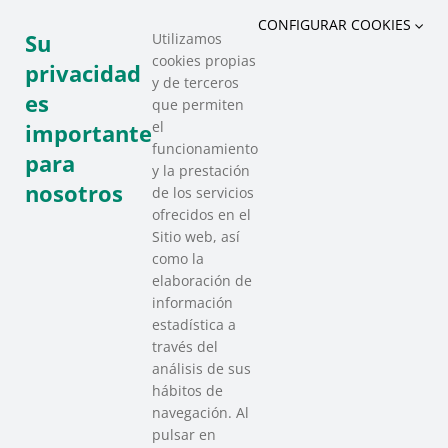
CONFIGURAR COOKIES
Su
Utilizamos
cookies propias
COMPARTIR ESTE EVENTO
privacidad
y de terceros
es
que permiten
el
importante
funcionamiento
para
y la prestación
nosotros
de los servicios
ofrecidos en el
Sitio web, así
como la
elaboración de
información
estadística a
través del
análisis de sus
hábitos de
SAREEN SAREA
navegación. Al
Asociación que agrupa a las redes
pulsar en