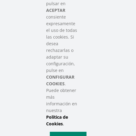
Asociación que agrupa a las redes
pulsar en
del Tercer Sector Social en Euskadi
ACEPTAR
consiente
expresamente
Contacto
el uso de todas
info@sareensarea.eu
las cookies. Si
Iparraguirre, 9 lonja – 48009 Bilbao
desea
946 569 230
rechazarlas o
adaptar su
configuración,
Colabora
pulse en
CONFIGURAR
COOKIES
.
Puede obtener
más
información en
nuestra
Política de
SAREEN SAREA Euskadiko Hirugarren Sektore Soziala – Tercer
Sector Social de Euskadi
Cookies
.
Aviso Legal
|
Política de Privacidad
|
Política de Cookies
|
Política