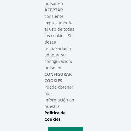
Asociación que agrupa a las redes
pulsar en
del Tercer Sector Social en Euskadi
ACEPTAR
consiente
expresamente
Contacto
el uso de todas
info@sareensarea.eu
las cookies. Si
Iparraguirre, 9 lonja – 48009 Bilbao
desea
946 569 230
rechazarlas o
adaptar su
configuración,
Colabora
pulse en
CONFIGURAR
COOKIES
.
Puede obtener
más
información en
nuestra
Política de
SAREEN SAREA Euskadiko Hirugarren Sektore Soziala – Tercer
Sector Social de Euskadi
Cookies
.
Aviso Legal
|
Política de Privacidad
|
Política de Cookies
|
Política