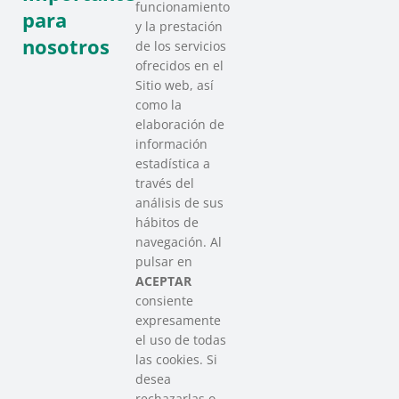
funcionamiento
para
y la prestación
nosotros
de los servicios
ofrecidos en el
Sitio web, así
como la
elaboración de
información
estadística a
través del
análisis de sus
hábitos de
SAREEN SAREA
navegación. Al
Asociación que agrupa a las redes
pulsar en
del Tercer Sector Social en Euskadi
ACEPTAR
consiente
expresamente
Contacto
el uso de todas
info@sareensarea.eu
las cookies. Si
Iparraguirre, 9 lonja – 48009 Bilbao
desea
946 569 230
rechazarlas o