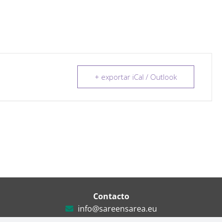
+ exportar iCal / Outlook
Contacto
info@sareensarea.eu
Iparraguirre, 9 lonja – 48009 Bilbao