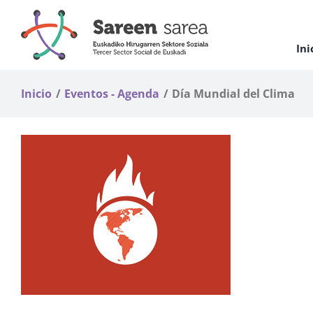
Saltar
al
contenido
Ini
Inicio
Eventos - Agenda
Día Mundial del Clima