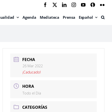
Facebook
X
LinkedIn
Instagram
YouTube
Ivoox
Flic
tualidad
Agenda
Mediateca
Prensa
Español
FECHA
26 Mar 2022
¡Caducado!
HORA
Todo el Día
CATEGORÍAS