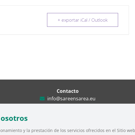
+ exportar iCal / Outlook
Contacto
info@sareensarea.eu
Iparraguirre, 9 lonja – 48009 Bilbao
946 569 230
nosotros
onamiento y la prestación de los servicios ofrecidos en el Sitio we