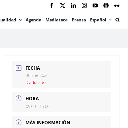
Facebook
X
LinkedIn
Instagram
YouTube
Ivoox
Flic
tualidad
Agenda
Mediateca
Prensa
Español
FECHA
30 Ene 2024
¡Caducado!
HORA
09:00 - 15:00
MÁS INFORMACIÓN