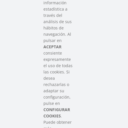
información
estadística a
través del
análisis de sus
hábitos de
SAREEN SAREA
navegación. Al
Asociación que agrupa a las redes
pulsar en
del Tercer Sector Social en Euskadi
ACEPTAR
consiente
expresamente
Contacto
el uso de todas
info@sareensarea.eu
las cookies. Si
Iparraguirre, 9 lonja – 48009 Bilbao
desea
946 569 230
rechazarlas o
adaptar su
configuración,
Colabora
pulse en
CONFIGURAR
COOKIES
.
Puede obtener