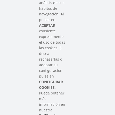
análisis de sus
hábitos de
SAREEN SAREA
navegación. Al
Asociación que agrupa a las redes
pulsar en
del Tercer Sector Social en Euskadi
ACEPTAR
consiente
expresamente
Contacto
el uso de todas
info@sareensarea.eu
las cookies. Si
Iparraguirre, 9 lonja – 48009 Bilbao
desea
946 569 230
rechazarlas o
adaptar su
configuración,
Colabora
pulse en
CONFIGURAR
COOKIES
.
Puede obtener
más
información en
nuestra