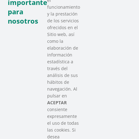
el
importante
funcionamiento
para
y la prestación
nosotros
de los servicios
ofrecidos en el
Sitio web, así
como la
elaboración de
información
estadística a
través del
análisis de sus
hábitos de
SAREEN SAREA
navegación. Al
Asociación que agrupa a las redes
pulsar en
del Tercer Sector Social en Euskadi
ACEPTAR
consiente
expresamente
Contacto
el uso de todas
info@sareensarea.eu
las cookies. Si
Iparraguirre, 9 lonja – 48009 Bilbao
desea