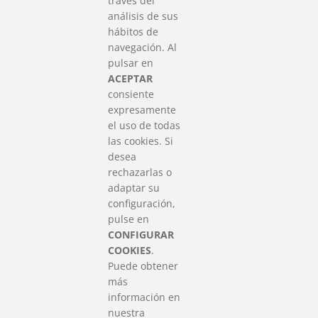
través del
análisis de sus
hábitos de
SAREEN SAREA
navegación. Al
Asociación que agrupa a las redes
pulsar en
del Tercer Sector Social en Euskadi
ACEPTAR
consiente
expresamente
Contacto
el uso de todas
info@sareensarea.eu
las cookies. Si
Iparraguirre, 9 lonja – 48009 Bilbao
desea
946 569 230
rechazarlas o
adaptar su
configuración,
Colabora
pulse en
CONFIGURAR
COOKIES
.
Puede obtener
más
información en
nuestra