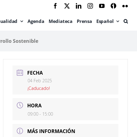
Facebook
X
LinkedIn
Instagram
YouTube
Ivoox
Flic
tualidad
Agenda
Mediateca
Prensa
Español
rrollo Sostenible
FECHA
04 Feb 2025
¡Caducado!
HORA
09:00 - 15:00
MÁS INFORMACIÓN