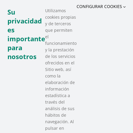
CONFIGURAR COOKIES
Su
Utilizamos
cookies propias
COMPARTIR ESTE EVENTO
privacidad
y de terceros
es
que permiten
el
importante
funcionamiento
para
y la prestación
nosotros
de los servicios
ofrecidos en el
Sitio web, así
como la
elaboración de
información
estadística a
través del
análisis de sus
hábitos de
SAREEN SAREA
navegación. Al
Asociación que agrupa a las redes
pulsar en