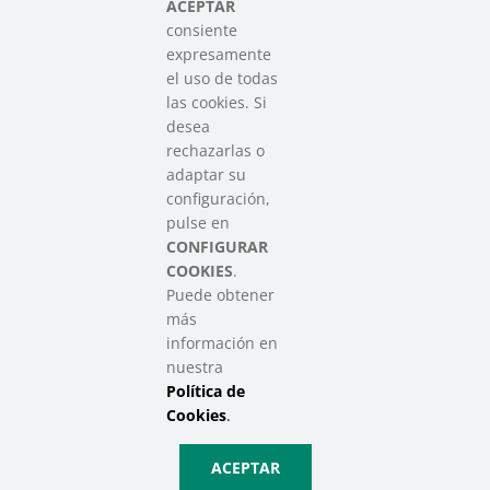
del Tercer Sector Social en Euskadi
ACEPTAR
consiente
expresamente
Contacto
el uso de todas
info@sareensarea.eu
las cookies. Si
Iparraguirre, 9 lonja – 48009 Bilbao
desea
946 569 230
rechazarlas o
adaptar su
configuración,
Colabora
pulse en
CONFIGURAR
COOKIES
.
Puede obtener
más
información en
nuestra
Política de
SAREEN SAREA Euskadiko Hirugarren Sektore Soziala – Tercer
Cookies
.
Sector Social de Euskadi
Aviso Legal
|
Política de Privacidad
|
Política de Cookies
|
Política
ACEPTAR
de Privacidad de Redes Sociales