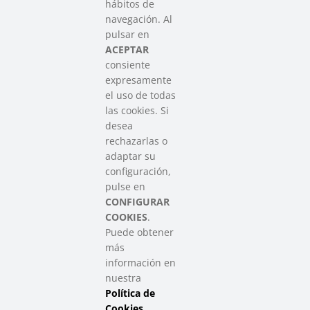
hábitos de
SAREEN SAREA
navegación. Al
Asociación que agrupa a las redes
pulsar en
del Tercer Sector Social en Euskadi
ACEPTAR
consiente
expresamente
Contacto
el uso de todas
info@sareensarea.eu
las cookies. Si
Iparraguirre, 9 lonja – 48009 Bilbao
desea
946 569 230
rechazarlas o
adaptar su
configuración,
Colabora
pulse en
CONFIGURAR
COOKIES
.
Puede obtener
más
información en
nuestra
Política de
SAREEN SAREA Euskadiko Hirugarren Sektore Soziala – Tercer
Sector Social de Euskadi
Cookies
.