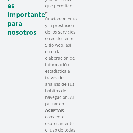
es
que permiten
el
importante
funcionamiento
para
y la prestación
nosotros
de los servicios
ofrecidos en el
Sitio web, así
como la
elaboración de
información
estadística a
través del
análisis de sus
hábitos de
SAREEN SAREA
navegación. Al
Asociación que agrupa a las redes
pulsar en
del Tercer Sector Social en Euskadi
ACEPTAR
consiente
expresamente
Contacto
el uso de todas