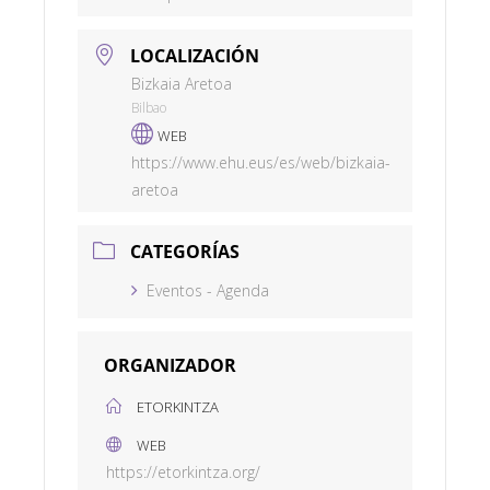
LOCALIZACIÓN
Bizkaia Aretoa
Bilbao
WEB
https://www.ehu.eus/es/web/bizkaia-
aretoa
CATEGORÍAS
Eventos - Agenda
ORGANIZADOR
ETORKINTZA
WEB
https://etorkintza.org/