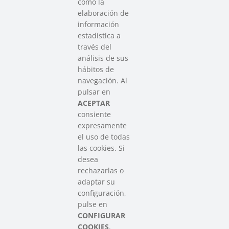
como la
elaboración de
información
estadística a
través del
análisis de sus
hábitos de
SAREEN SAREA
navegación. Al
Asociación que agrupa a las redes
pulsar en
del Tercer Sector Social en Euskadi
ACEPTAR
consiente
expresamente
Contacto
el uso de todas
info@sareensarea.eu
las cookies. Si
Iparraguirre, 9 lonja – 48009 Bilbao
desea
946 569 230
rechazarlas o
adaptar su
configuración,
Colabora
pulse en
CONFIGURAR
COOKIES
.