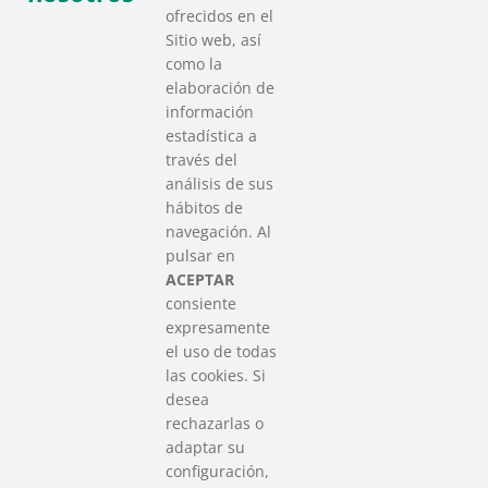
ofrecidos en el
Sitio web, así
como la
elaboración de
información
estadística a
través del
análisis de sus
hábitos de
SAREEN SAREA
navegación. Al
Asociación que agrupa a las redes
pulsar en
del Tercer Sector Social en Euskadi
ACEPTAR
consiente
expresamente
Contacto
el uso de todas
info@sareensarea.eu
las cookies. Si
Iparraguirre, 9 lonja – 48009 Bilbao
desea
946 569 230
rechazarlas o
adaptar su
configuración,