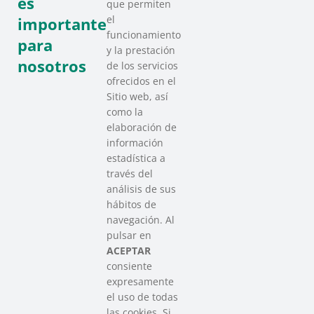
es
que permiten
el
importante
funcionamiento
para
y la prestación
nosotros
de los servicios
ofrecidos en el
Sitio web, así
como la
elaboración de
información
estadística a
través del
análisis de sus
hábitos de
SAREEN SAREA
navegación. Al
Asociación que agrupa a las redes
pulsar en
del Tercer Sector Social en Euskadi
ACEPTAR
consiente
expresamente
Contacto
el uso de todas
info@sareensarea.eu
las cookies. Si