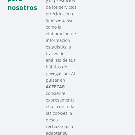
y la prestación
nosotros
de los servicios
ofrecidos en el
Sitio web, así
como la
elaboración de
información
estadística a
través del
análisis de sus
hábitos de
SAREEN SAREA
navegación. Al
Asociación que agrupa a las redes
pulsar en
del Tercer Sector Social en Euskadi
ACEPTAR
consiente
expresamente
Contacto
el uso de todas
info@sareensarea.eu
las cookies. Si
Iparraguirre, 9 lonja – 48009 Bilbao
desea
946 569 230
rechazarlas o
adaptar su