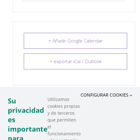
+ Añadir Google Calendar
+ exportar iCal / Outlook
CONFIGURAR COOKIES
Su
Utilizamos
cookies propias
COMPARTIR ESTE EVENTO
privacidad
y de terceros
es
que permiten
el
importante
funcionamiento
para