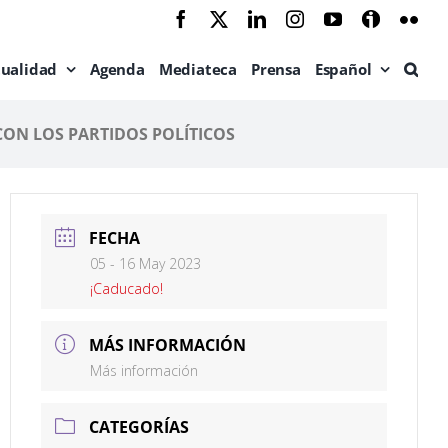
Facebook
X
LinkedIn
Instagram
YouTube
Ivoox
Flic
tualidad
Agenda
Mediateca
Prensa
Español
CON LOS PARTIDOS POLÍTICOS
FECHA
05 - 16 May 2023
¡Caducado!
MÁS INFORMACIÓN
Más información
CATEGORÍAS