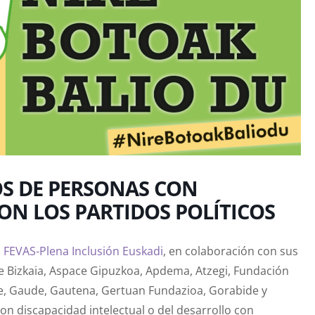
S DE PERSONAS CON
ON LOS PARTIDOS POLÍTICOS
,
FEVAS-Plena Inclusión Euskadi
, en colaboración con sus
e Bizkaia, Aspace Gipuzkoa, Apdema, Atzegi, Fundación
e, Gaude, Gautena, Gertuan Fundazioa, Gorabide y
n discapacidad intelectual o del desarrollo con