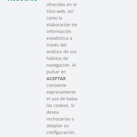
ofrecidos en el
Sitio web, así
como la
elaboración de
información
estadística a
través del
análisis de sus
hábitos de
SAREEN SAREA
navegación. Al
Asociación que agrupa a las redes
pulsar en
del Tercer Sector Social en Euskadi
ACEPTAR
consiente
expresamente
Contacto
el uso de todas
info@sareensarea.eu
las cookies. Si
Iparraguirre, 9 lonja – 48009 Bilbao
desea
946 569 230
rechazarlas o
adaptar su
configuración,