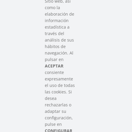
Sitio web, así
como la
elaboración de
información
estadística a
través del
análisis de sus
hábitos de
SAREEN SAREA
navegación. Al
Asociación que agrupa a las redes
pulsar en
del Tercer Sector Social en Euskadi
ACEPTAR
consiente
expresamente
Contacto
el uso de todas
info@sareensarea.eu
las cookies. Si
Iparraguirre, 9 lonja – 48009 Bilbao
desea
946 569 230
rechazarlas o
adaptar su
configuración,
Colabora
pulse en
CONFIGURAR