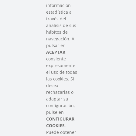
información
estadística a
través del
análisis de sus
hábitos de
SAREEN SAREA
navegación. Al
Asociación que agrupa a las redes
pulsar en
del Tercer Sector Social en Euskadi
ACEPTAR
consiente
expresamente
Contacto
el uso de todas
info@sareensarea.eu
las cookies. Si
Iparraguirre, 9 lonja – 48009 Bilbao
desea
946 569 230
rechazarlas o
adaptar su
configuración,
Colabora
pulse en
CONFIGURAR
COOKIES
.
Puede obtener