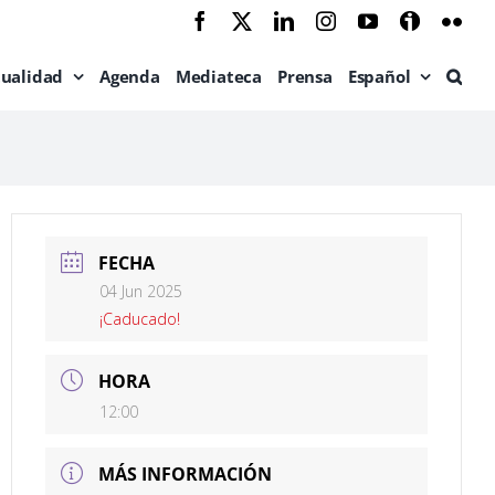
Facebook
X
LinkedIn
Instagram
YouTube
Ivoox
Flic
tualidad
Agenda
Mediateca
Prensa
Español
FECHA
04 Jun 2025
¡Caducado!
HORA
12:00
MÁS INFORMACIÓN