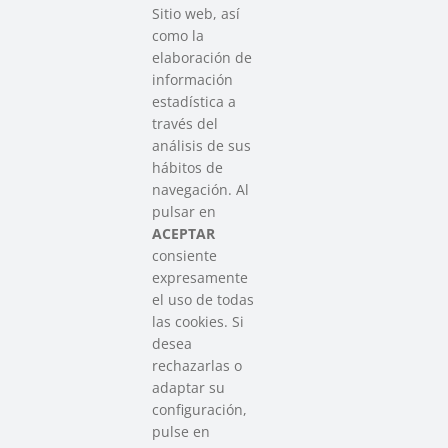
Sitio web, así
como la
elaboración de
información
estadística a
través del
análisis de sus
hábitos de
SAREEN SAREA
navegación. Al
Asociación que agrupa a las redes
pulsar en
del Tercer Sector Social en Euskadi
ACEPTAR
consiente
expresamente
Contacto
el uso de todas
info@sareensarea.eu
las cookies. Si
Iparraguirre, 9 lonja – 48009 Bilbao
desea
946 569 230
rechazarlas o
adaptar su
configuración,
Colabora
pulse en