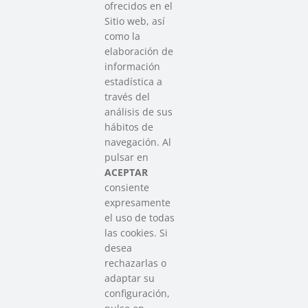
ofrecidos en el
Sitio web, así
como la
elaboración de
información
estadística a
través del
análisis de sus
hábitos de
SAREEN SAREA
navegación. Al
Asociación que agrupa a las redes
pulsar en
del Tercer Sector Social en Euskadi
ACEPTAR
consiente
expresamente
Contacto
el uso de todas
info@sareensarea.eu
las cookies. Si
Iparraguirre, 9 lonja – 48009 Bilbao
desea
946 569 230
rechazarlas o
adaptar su
configuración,
Colabora