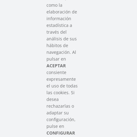
como la
elaboración de
información
estadística a
través del
análisis de sus
hábitos de
SAREEN SAREA
navegación. Al
Asociación que agrupa a las redes
pulsar en
del Tercer Sector Social en Euskadi
ACEPTAR
consiente
expresamente
Contacto
el uso de todas
info@sareensarea.eu
las cookies. Si
Iparraguirre, 9 lonja – 48009 Bilbao
desea
946 569 230
rechazarlas o
adaptar su
configuración,
Colabora
pulse en
CONFIGURAR