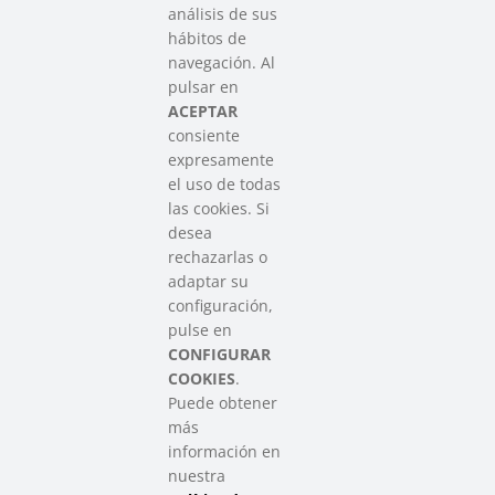
análisis de sus
hábitos de
SAREEN SAREA
navegación. Al
Asociación que agrupa a las redes
pulsar en
del Tercer Sector Social en Euskadi
ACEPTAR
consiente
expresamente
Contacto
el uso de todas
info@sareensarea.eu
las cookies. Si
Iparraguirre, 9 lonja – 48009 Bilbao
desea
946 569 230
rechazarlas o
adaptar su
configuración,
Colabora
pulse en
CONFIGURAR
COOKIES
.
Puede obtener
más
información en
nuestra