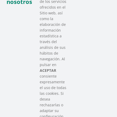
nosotros
de los servicios
ofrecidos en el
Sitio web, así
como la
elaboración de
información
estadística a
través del
análisis de sus
hábitos de
SAREEN SAREA
navegación. Al
Asociación que agrupa a las redes
pulsar en
del Tercer Sector Social en Euskadi
ACEPTAR
consiente
expresamente
Contacto
el uso de todas
info@sareensarea.eu
las cookies. Si
Iparraguirre, 9 lonja – 48009 Bilbao
desea
946 569 230
rechazarlas o
adaptar su
configuración,