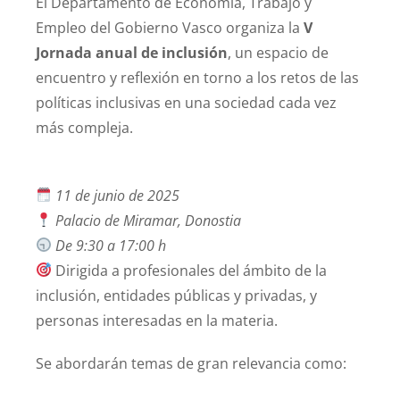
El
Departamento
de
Economía,
Trabajo
y
Empleo
del
Gobierno
Vasco
organiza
la
V
Jornada
anual
de
inclusión
,
un
espacio
de
encuentro
y
reflexión
en
torno
a
los
retos
de
las
políticas
inclusivas
en
una
sociedad
cada
vez
más
compleja.
11
de
junio
de
2025
Palacio
de
Miramar,
Donostia
De
9:
30
a
17:
00
h
Dirigida
a
profesionales
del
ámbito
de
la
inclusión,
entidades
públicas
y
privadas,
y
personas
interesadas
en
la
materia.
Se
abordarán
temas
de gran relevancia
como: