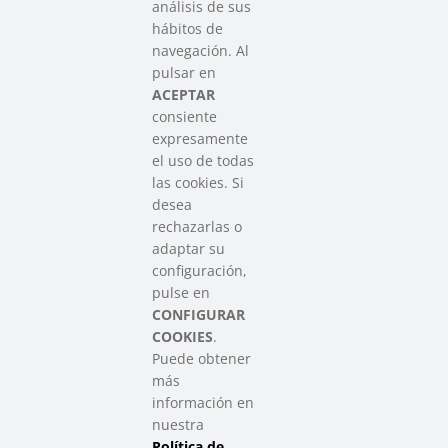
análisis de sus
hábitos de
SAREEN SAREA
navegación. Al
Asociación que agrupa a las redes
pulsar en
del Tercer Sector Social en Euskadi
ACEPTAR
consiente
expresamente
Contacto
el uso de todas
info@sareensarea.eu
las cookies. Si
Iparraguirre, 9 lonja – 48009 Bilbao
desea
946 569 230
rechazarlas o
adaptar su
configuración,
Colabora
pulse en
CONFIGURAR
COOKIES
.
Puede obtener
más
información en
nuestra
Política de