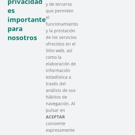
privacidad
y de terceros
es
que permiten
el
importante
funcionamiento
para
y la prestación
nosotros
de los servicios
ofrecidos en el
Sitio web, así
como la
elaboración de
información
estadística a
través del
análisis de sus
hábitos de
SAREEN SAREA
navegación. Al
Asociación que agrupa a las redes
pulsar en
del Tercer Sector Social en Euskadi
ACEPTAR
consiente
expresamente
Contacto