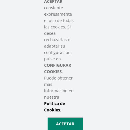
del Tercer Sector Social en Euskadi
ACEPTAR
consiente
expresamente
Contacto
el uso de todas
info@sareensarea.eu
las cookies. Si
Iparraguirre, 9 lonja – 48009 Bilbao
desea
946 569 230
rechazarlas o
adaptar su
configuración,
Colabora
pulse en
CONFIGURAR
COOKIES
.
Puede obtener
más
información en
nuestra
Política de
SAREEN SAREA Euskadiko Hirugarren Sektore Soziala – Tercer
Sector Social de Euskadi
Cookies
.
Aviso Legal
|
Política de Privacidad
|
Política de Cookies
|
Política
ACEPTAR
de Privacidad de Redes Sociales