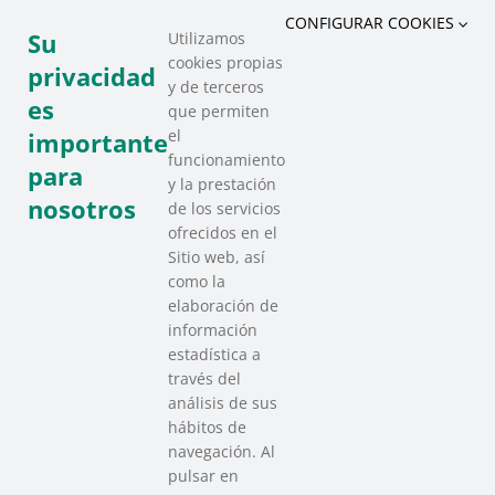
,
,
SOCIALES
VOLUNTARIADO
CONFIGURAR COOKIES
Su
Utilizamos
cookies propias
COMPARTIR ESTE EVENTO
privacidad
y de terceros
es
que permiten
el
importante
funcionamiento
para
y la prestación
nosotros
de los servicios
ofrecidos en el
Sitio web, así
como la
elaboración de
información
estadística a
través del
análisis de sus
hábitos de
SAREEN SAREA
navegación. Al
Asociación que agrupa a las redes
pulsar en