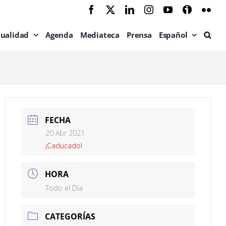
Facebook
X
LinkedIn
Instagram
YouTube
Ivoox
Flic
tualidad
Agenda
Mediateca
Prensa
Español
FECHA
20 Abr 2021
¡Caducado!
HORA
Todo el Día
CATEGORÍAS