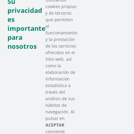
Su
cookies propias
privacidad
y de terceros
es
que permiten
Sare Berri nº 56.
el
importante
Enero 2024
funcionamiento
para
y la prestación
nosotros
de los servicios
ofrecidos en el
Sitio web, así
como la
elaboración de
información
estadística a
través del
análisis de sus
hábitos de
SAREEN SAREA
navegación. Al
Asociación que agrupa a las redes
pulsar en
del Tercer Sector Social en Euskadi
ACEPTAR
consiente