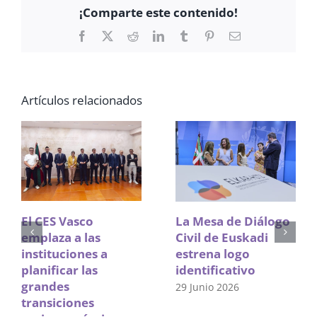
¡Comparte este contenido!
Facebook
X
Reddit
LinkedIn
Tumblr
Pinterest
Correo
electrónico
Artículos relacionados
El CES Vasco
La Mesa de Diálogo
emplaza a las
Civil de Euskadi
instituciones a
estrena logo
planificar las
identificativo
grandes
29 Junio 2026
transiciones