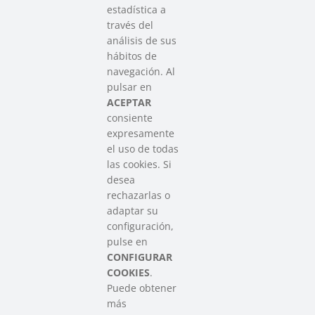
estadística a
través del
análisis de sus
hábitos de
SAREEN SAREA
navegación. Al
Asociación que agrupa a las redes
pulsar en
del Tercer Sector Social en Euskadi
ACEPTAR
consiente
expresamente
Contacto
el uso de todas
info@sareensarea.eu
las cookies. Si
Iparraguirre, 9 lonja – 48009 Bilbao
desea
946 569 230
rechazarlas o
adaptar su
configuración,
Colabora
pulse en
CONFIGURAR
COOKIES
.
Puede obtener
más