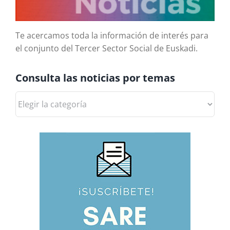
Te acercamos toda la información de interés para
el conjunto del Tercer Sector Social de Euskadi.
Consulta las noticias por temas
Consulta
las
noticias
por
temas