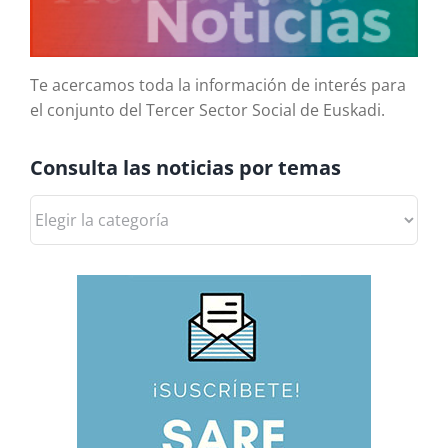
Te acercamos toda la información de interés para
el conjunto del Tercer Sector Social de Euskadi.
Consulta las noticias por temas
Consulta
las
noticias
por
temas