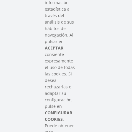
información
estadística a
través del
análisis de sus
hábitos de
SAREEN SAREA
navegación. Al
Asociación que agrupa a las redes
pulsar en
del Tercer Sector Social en Euskadi
ACEPTAR
consiente
expresamente
Contacto
el uso de todas
info@sareensarea.eu
las cookies. Si
Iparraguirre, 9 lonja – 48009 Bilbao
desea
946 569 230
rechazarlas o
adaptar su
configuración,
Colabora
pulse en
CONFIGURAR
COOKIES
.
Puede obtener