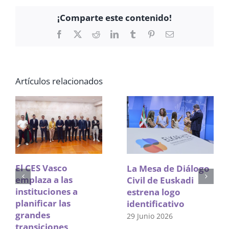
¡Comparte este contenido!
Facebook
X
Reddit
LinkedIn
Tumblr
Pinterest
Correo
electrónico
Artículos relacionados
El CES Vasco
La Mesa de Diálogo
emplaza a las
Civil de Euskadi
instituciones a
estrena logo
planificar las
identificativo
grandes
29 Junio 2026
transiciones