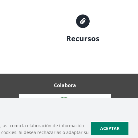
Recursos
Colabora
b, así como la elaboración de información
ACEPTAR
cookies. Si desea rechazarlas o adaptar su
ica de Cookies
|
Política de Privacidad de Redes Sociales