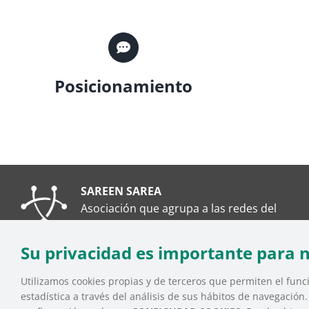
Posicionamiento
SAREEN SAREA
Asociación que agrupa a las redes del
Tercer Sector Social en Euskadi
Su privacidad es importante para 
Utilizamos cookies propias y de terceros que permiten el funci
estadística a través del análisis de sus hábitos de navegación
SAREEN SAREA Euskadiko Hirugarren Sektore Soziala – 