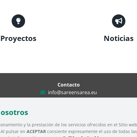
Proyectos
Noticias
Contacto
info@sareensarea.eu
Iparraguirre, 9 lonja – 48009 Bilbao
946 569 230
nosotros
onamiento y la prestación de los servicios ofrecidos en el Sitio we
. Al pulsar en
ACEPTAR
consiente expresamente el uso de todas las 
Tercer Sector Social de Euskadi |
Aviso Legal
|
Política de Privacidad
|
Polít