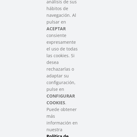
análisis de sus
hábitos de
SAREEN SAREA
navegación. Al
Asociación que agrupa a las redes
pulsar en
del Tercer Sector Social en Euskadi
ACEPTAR
consiente
expresamente
Contacto
el uso de todas
info@sareensarea.eu
las cookies. Si
Iparraguirre, 9 lonja – 48009 Bilbao
desea
946 569 230
rechazarlas o
adaptar su
configuración,
Colabora
pulse en
CONFIGURAR
COOKIES
.
Puede obtener
más
información en
nuestra
Política de
SAREEN SAREA Euskadiko Hirugarren Sektore Soziala – Tercer