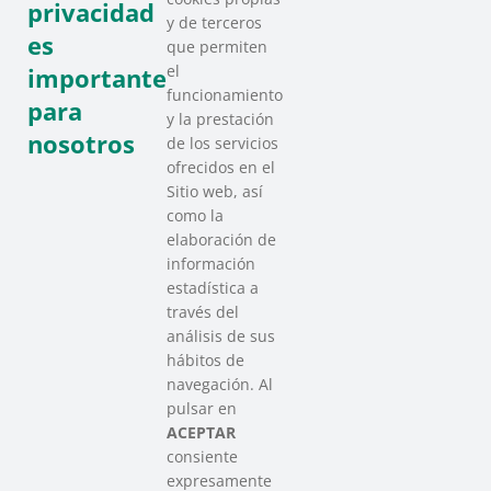
privacidad
y de terceros
Recursos
es
que permiten
el
importante
funcionamiento
para
y la prestación
nosotros
de los servicios
ofrecidos en el
Sitio web, así
como la
elaboración de
información
estadística a
través del
análisis de sus
hábitos de
SAREEN SAREA
navegación. Al
Asociación que agrupa a las redes
pulsar en
del Tercer Sector Social en Euskadi
ACEPTAR
consiente
expresamente
Contacto