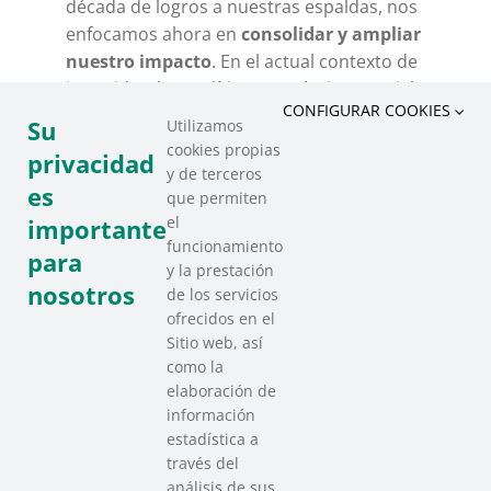
década de logros a nuestras espaldas, nos
enfocamos ahora en
consolidar y ampliar
nuestro impacto
. En el actual contexto de
incertidumbre política, económica y social,
CONFIGURAR COOKIES
trabajaremos para hacer frente a los retos
Su
Utilizamos
sociales futuros y en desarrollar nuevas
cookies propias
privacidad
estrategias para afianzar la sostenibilidad
y de terceros
es
del Tercer Sector Social de Euskadi.
que permiten
el
importante
funcionamiento
para
y la prestación
nosotros
de los servicios
ofrecidos en el
Sitio web, así
como la
elaboración de
información
estadística a
través del
análisis de sus