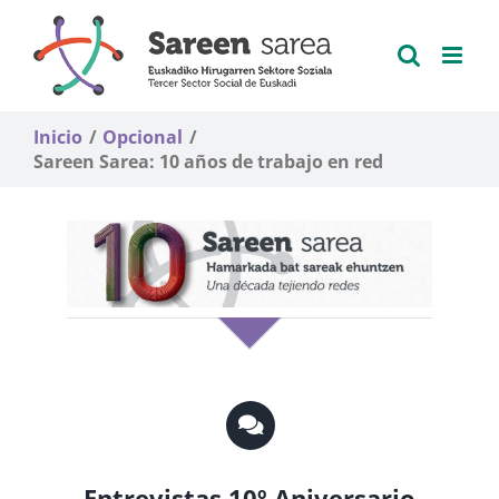
Saltar
al
contenido
Inicio
Opcional
Sareen Sarea: 10 años de trabajo en red
Entrevistas 10º Aniversario