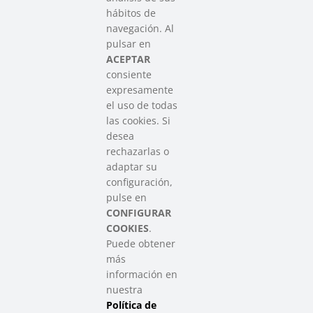
hábitos de
SAREEN SAREA
navegación. Al
Asociación que agrupa a las redes
pulsar en
del Tercer Sector Social en Euskadi
ACEPTAR
consiente
expresamente
Contacto
el uso de todas
info@sareensarea.eu
las cookies. Si
Iparraguirre, 9 lonja – 48009 Bilbao
desea
946 569 230
rechazarlas o
adaptar su
configuración,
Colabora
pulse en
CONFIGURAR
COOKIES
.
Puede obtener
más
información en
nuestra
Política de
SAREEN SAREA Euskadiko Hirugarren Sektore Soziala – Tercer