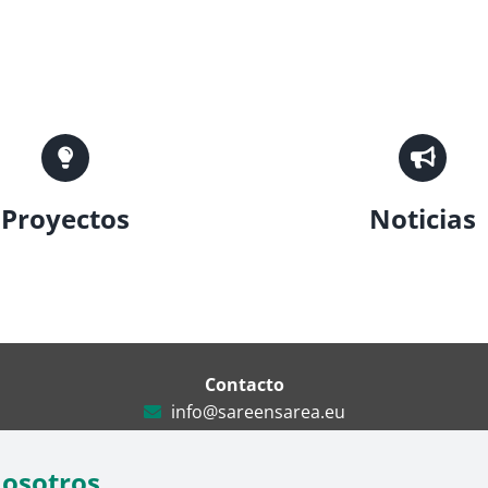
Proyectos
Noticias
Contacto
info@sareensarea.eu
Iparraguirre, 9 lonja – 48009 Bilbao
946 569 230
nosotros