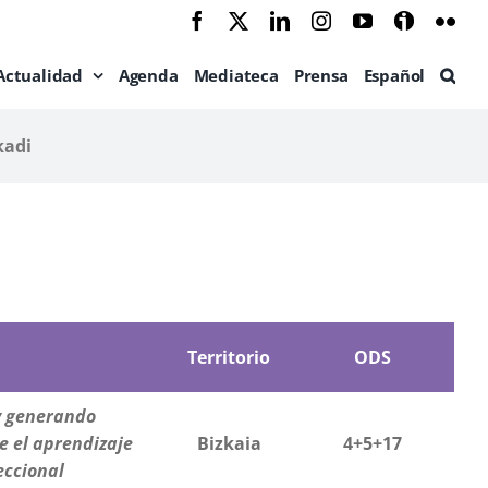
Facebook
X
LinkedIn
Instagram
YouTube
Ivoox
Flic
Actualidad
Agenda
Mediateca
Prensa
Español
kadi
Territorio
ODS
y generando
e el aprendizaje
Bizkaia
4+5+17
eccional