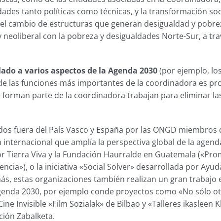
ades tanto políticas como técnicas, y la transformación so
l cambio de estructuras que generan desigualdad y pobreza, 
y neoliberal con la pobreza y desigualdades Norte-Sur, a tra
lado a varios aspectos de la Agenda 2030
(por ejemplo, lo
de las funciones más importantes de la coordinadora es pr
 forman parte de la coordinadora trabajan para eliminar la
ados fuera del País Vasco y España por las ONGD miembros
n internacional que amplía la perspectiva global de la age
r Tierra Viva y la Fundación Haurralde en Guatemala («Prom
encia»), o la iniciativa «Social Solver» desarrollada por Ayu
ás, estas organizaciones también realizan un gran trabajo 
Agenda 2030, por ejemplo conde proyectos como «No sólo ot
ine Invisible «Film Sozialak» de Bilbao y «Talleres ikasleen K
ción Zabalketa.