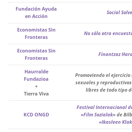
Fundación Ayuda
Social Solv
en Acción
Economistas Sin
No sólo otra encuest
Fronteras
Economistas Sin
Finantzaz Har
Fronteras
Haurralde
Promoviendo el ejercicio
Fundazioa
sexuales y reproductivos
+
libres de todo tipo d
Tierra Viva
Festival Internacional de
KCD ONGD
«Film Sozialak»
de Bil
«Ikasleen Kla