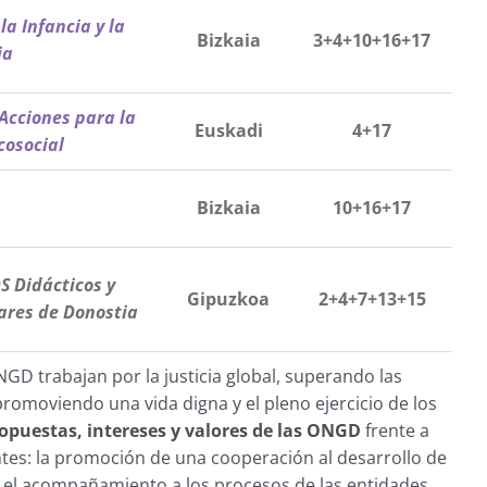
a Infancia y la
Bizkaia
3+4+10+16+17
ia
 Acciones para la
Euskadi
4+17
cosocial
Bizkaia
10+16+17
S Didácticos y
Gipuzkoa
2+4+7+13+15
lares de Donostia
GD trabajan por la justicia global, superando las
omoviendo una vida digna y el pleno ejercicio de los
ropuestas, intereses y valores de las ONGD
frente a
ientes: la promoción de una cooperación al desarrollo de
a, el acompañamiento a los procesos de las entidades