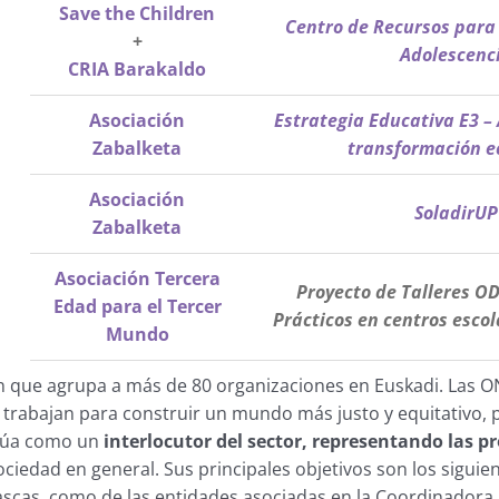
Save the Children
Centro de Recursos para l
+
Adolescenc
CRIA Barakaldo
Asociación
Estrategia Educativa E3 –
Zabalketa
transformación e
Asociación
SoladirUP
Zabalketa
Asociación Tercera
Proyecto de Talleres OD
Edad para el Tercer
Prácticos en centros esco
Mundo
n que agrupa a más de 80 organizaciones en Euskadi. Las ON
rabajan para construir un mundo más justo y equitativo, pr
ctúa como un
interlocutor del sector, representando las p
 sociedad en general. Sus principales objetivos son los sigu
s vascas, como de las entidades asociadas en la Coordinador