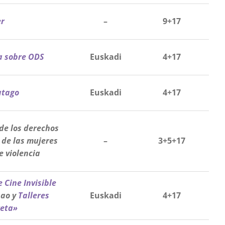
er
–
9+17
a sobre ODS
Euskadi
4+17
atago
Euskadi
4+17
 de los derechos
 de las mujeres
–
3+5+17
e violencia
 Cine Invisible
bao y
Talleres
Euskadi
4+17
keta»