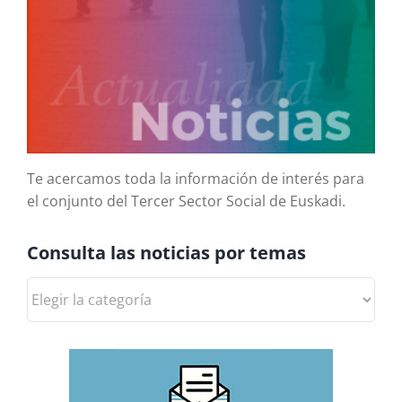
Te acercamos toda la información de interés para
el conjunto del Tercer Sector Social de Euskadi.
Consulta las noticias por temas
Consulta
las
noticias
por
temas