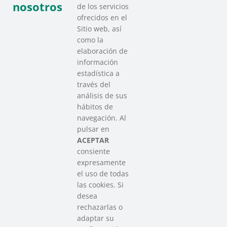
nosotros
de los servicios
ofrecidos en el
Sitio web, así
como la
elaboración de
información
estadística a
través del
análisis de sus
hábitos de
SAREEN SAREA
navegación. Al
Asociación que agrupa a las redes
pulsar en
del Tercer Sector Social en Euskadi
ACEPTAR
consiente
expresamente
Contacto
el uso de todas
info@sareensarea.eu
las cookies. Si
Iparraguirre, 9 lonja – 48009 Bilbao
desea
946 569 230
rechazarlas o
adaptar su