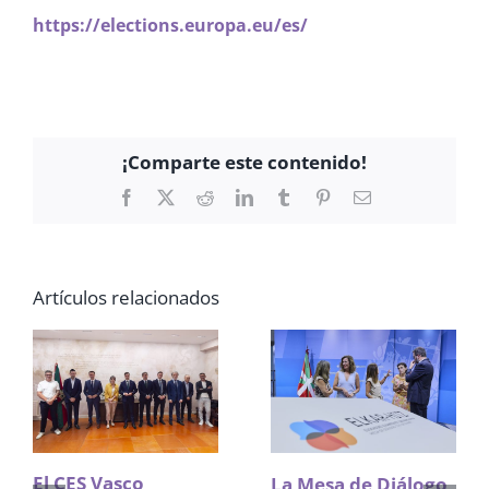
https://elections.europa.eu/es/
¡Comparte este contenido!
Facebook
X
Reddit
LinkedIn
Tumblr
Pinterest
Correo
electrónico
Artículos relacionados
El CES Vasco
La Mesa de Diálogo